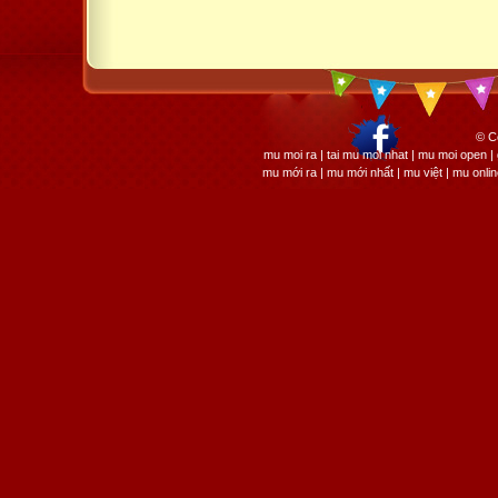
© C
mu moi ra | tai mu moi nhat | mu moi open
mu mới ra | mu mới nhất | mu việt | mu onli