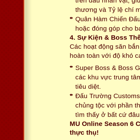
trên đầu nhân vật, gi
thương và Tỷ lệ chí 
Quân Hàm Chiến Đấu:
hoặc đóng góp cho ba
4. Sự Kiện & Boss Thế
Các hoạt động săn bắn 
hoàn toàn với độ khó 
Super Boss & Boss Gui
các khu vực trung tâ
tiêu diệt.
Đấu Trường Customs: 
chủng tộc với phần t
tìm thấy ở bất cứ đâu
MU Online Season 6 C
thực thụ!